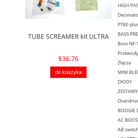
HIGH PAS
Decimator
PT80 plu
BASS PR
wiercona
TUBE SCREAMER kit ULTRA
UNI
Boss NF-
Przewod
$36.76
Złącza
MINI BL
do koszyka
DIODY
ZESTAWY 
Overdrive
BOOGIE 
AC BOOS
AB switc