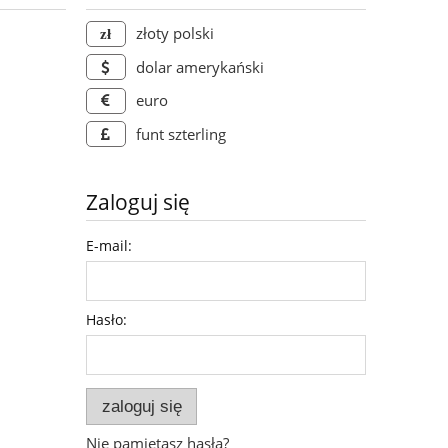
złoty polski
dolar amerykański
euro
funt szterling
Zaloguj się
E-mail:
Hasło:
zaloguj się
Nie pamiętasz hasła?