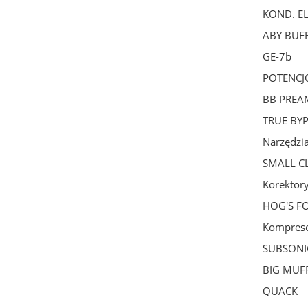
KOND. E
ABY BUFF
GE-7b
POTENCJ
BB PREA
TRUE BY
Narzędzia
SMALL C
Korektor
HOG'S F
Kompres
SUBSONIC
BIG MUF
QUACK