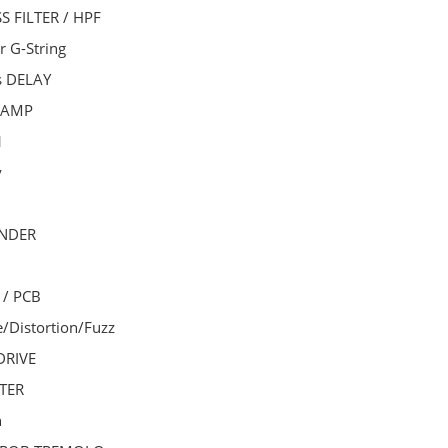
S FILTER / HPF
 G-String
s DELAY
EAMP
VIBE kit ULTRA
TUBE SCREAMER PCB
1
y
$61.76
$7.35
ENDER
do koszyka
do koszyka
/ PCB
/Distortion/Fuzz
DRIVE
TER
h