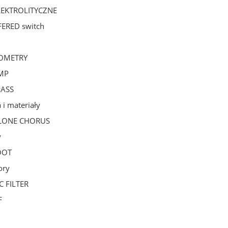
LEKTROLITYCZNE
ERED switch
OMETRY
MP
PASS
 i materiały
LONE CHORUS
y
OOT
ory
 FILTER
F