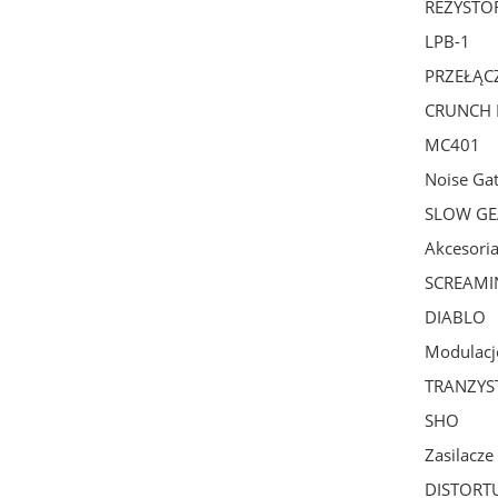
REZYSTO
LPB-1
PRZEŁĄCZ
CRUNCH
MC401
Noise Ga
SLOW GE
Akcesori
SCREAMI
DIABLO
Modulacj
TRANZYS
SHO
Zasilacze
DISTORT