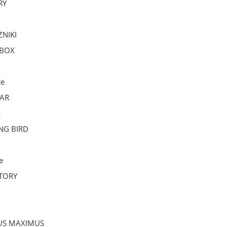
RY
NIKI
 BOX
te
AR
a
NG BIRD
e
TORY
US MAXIMUS