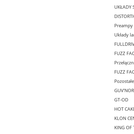
UKŁADY 
DISTORT
Preampy
Układy 
FULLDRI
FUZZ FA
Przełączn
FUZZ FA
Pozostałe
GUV'NOR
GT-OD
HOT CAK
KLON CE
KING OF