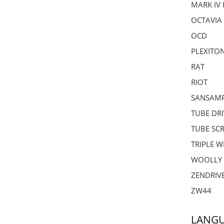
MARK IV
OCTAVIA
OCD
PLEXITO
RAT
RIOT
SANSAMP
TUBE DR
TUBE SC
TRIPLE W
WOOLLY
ZENDRIV
ZW44
LANG