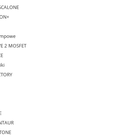
SCALONE
ION+
lampowe
VE 2 MOSFET
CE
iki
CTORY
E
NTAUR
 TONE