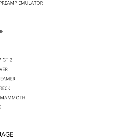
 PREAMP EMULATOR
NE
 GT-2
IVER
REAMER
RECK
 MAMMOTH
E
UAGE