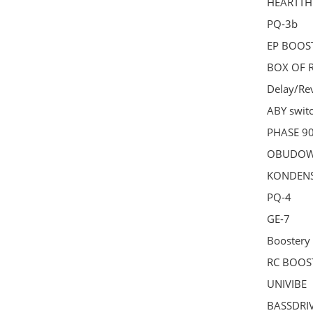
HEARTT
PQ-3b
EP BOOS
BOX OF 
Delay/Re
ABY swit
PHASE 9
OBUDO
KONDEN
PQ-4
GE-7
Boostery
RC BOOS
UNIVIBE
BASSDRI