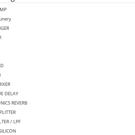
OMP
tunery
NGER
1
RD
M
MIXER
UE DELAY
NICS REVERB
PLITTER
LTER / LPF
SILICON