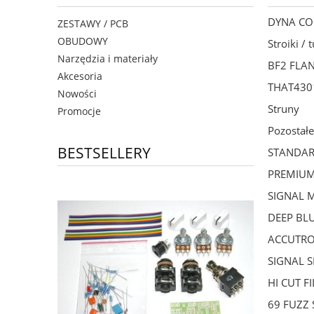
DYNA C
ZESTAWY / PCB
OBUDOWY
Stroiki / 
Narzędzia i materiały
BF2 FLA
Akcesoria
THAT430
Nowości
Struny
Promocje
Pozostałe
BESTSELLERY
STANDA
PREMIU
SIGNAL 
DEEP BL
ACCUTRO
SIGNAL S
HI CUT FI
69 FUZZ 