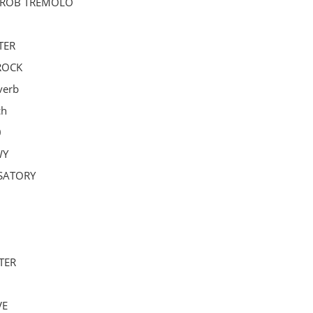
HROB TREMOLO
TER
ROCK
verb
ch
0
WY
SATORY
TER
VE