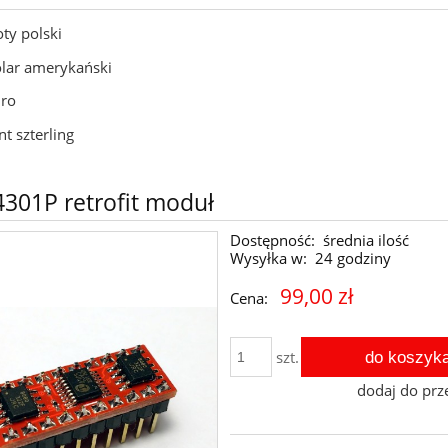
oty polski
lar amerykański
ro
nt szterling
301P retrofit moduł
Dostępność:
średnia ilość
Wysyłka w:
24 godziny
99,00 zł
Cena:
do koszyk
szt.
dodaj do prz