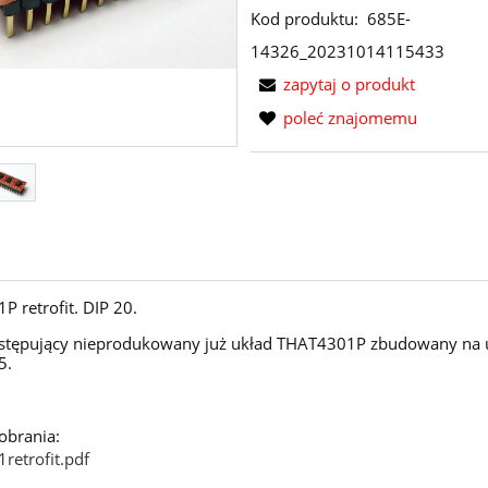
Kod produktu:
685E-
14326_20231014115433
zapytaj o produkt
poleć znajomemu
 retrofit. DIP 20.
stępujący nieprodukowany już układ THAT4301P zbudowany na 
5.
pobrania:
retrofit.pdf