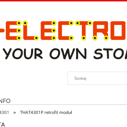
INFO
»
4301
THAT4301P retrofit moduł
TA