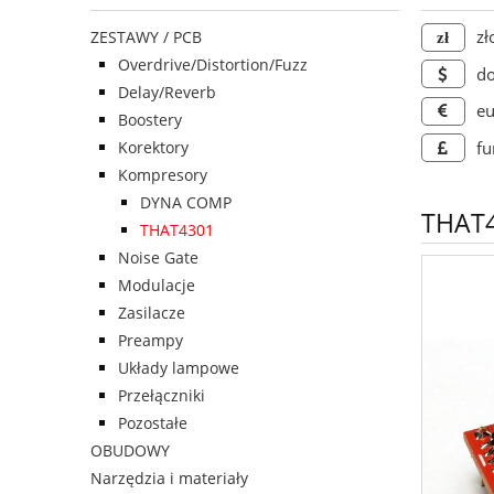
zł
ZESTAWY / PCB
Overdrive/Distortion/Fuzz
do
Delay/Reverb
eu
Boostery
Korektory
fu
Kompresory
DYNA COMP
THAT4
THAT4301
Noise Gate
Modulacje
Zasilacze
Preampy
Układy lampowe
Przełączniki
Pozostałe
OBUDOWY
Narzędzia i materiały